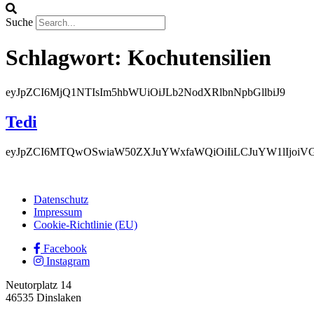
Suche
Schlagwort:
Kochutensilien
eyJpZCI6MjQ1NTIsIm5hbWUiOiJLb2NodXRlbnNpbGllbiJ9
Tedi
eyJpZCI6MTQwOSwiaW50ZXJuYWxfaWQiOiIiLCJuYW1lIjoiVG
Datenschutz
Impressum
Cookie-Richtlinie (EU)
Facebook
Instagram
Neutorplatz 14
46535 Dinslaken